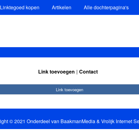
Linktegoed kopen
Artikelen
Alle dochterpagina's
Link toevoegen
Contact
Link toevoegen
ight © 2021 Onderdeel van
BaakmanMedia
&
Vrolijk Internet S