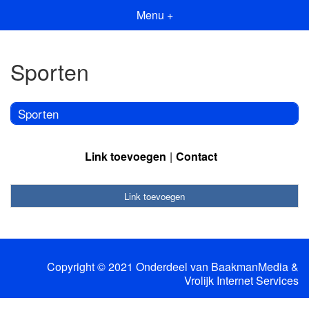
Menu +
Sporten
Sporten
Link toevoegen
Contact
Link toevoegen
Copyright © 2021 Onderdeel van
BaakmanMedia
&
Vrolijk Internet Services